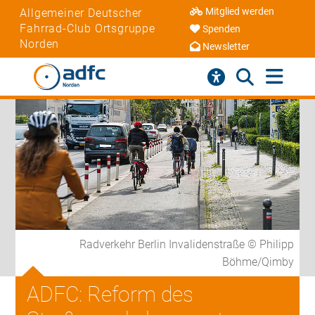
Mitglied werden
Allgemeiner Deutscher
Fahrrad-Club Ortsgruppe
Spenden
Norden
Newsletter
Radverkehr Berlin Invalidenstraße © Philipp
Böhme/Qimby
ADFC: Reform des