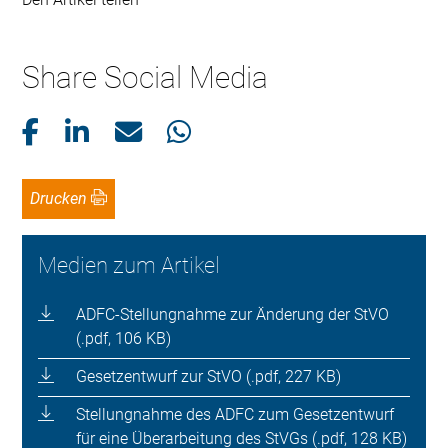
Share Social Media
Drucken
Medien zum Artikel
ADFC-Stellungnahme zur Änderung der StVO
(.pdf, 106 KB)
Gesetzentwurf zur StVO (.pdf, 227 KB)
Stellungnahme des ADFC zum Gesetzentwurf
für eine Überarbeitung des StVGs (.pdf, 128 KB)