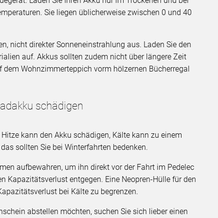
degerät. Laden Sie Ihren Akku nur im Trockenen und bei
emperaturen. Sie liegen üblicherweise zwischen 0 und 40
n, nicht direkter Sonneneinstrahlung aus. Laden Sie den
alien auf. Akkus sollten zudem nicht über längere Zeit
auf dem Wohnzimmerteppich vorm hölzernen Bücherregal
radakku schädigen
 Hitze kann den Akku schädigen, Kälte kann zu einem
das sollten Sie bei Winterfahrten bedenken.
armen aufbewahren, um ihn direkt vor der Fahrt im Pedelec
n Kapazitätsverlust entgegen. Eine Neopren-Hülle für den
 Kapazitätsverlust bei Kälte zu begrenzen.
schein abstellen möchten, suchen Sie sich lieber einen