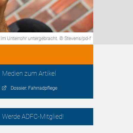
 im Unterrohr untergebracht. © Stevens/pd-f
Medien zum Artikel
Dossier: Fahrradpflege
Werde ADFC-Mitglied!