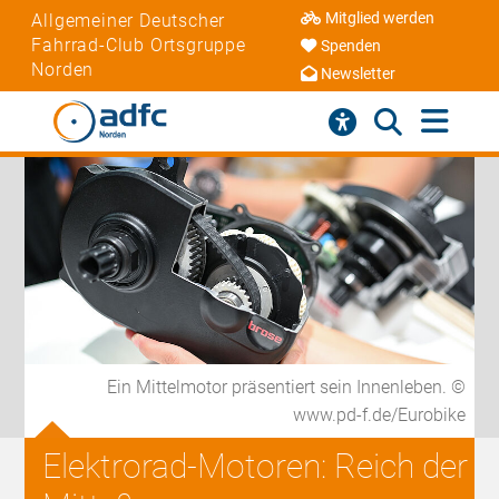
Mitglied werden
Allgemeiner Deutscher
Fahrrad-Club Ortsgruppe
Spenden
Norden
Newsletter
Ein Mittelmotor präsentiert sein Innenleben. ©
www.pd-f.de/Eurobike
Elektrorad-Motoren: Reich der