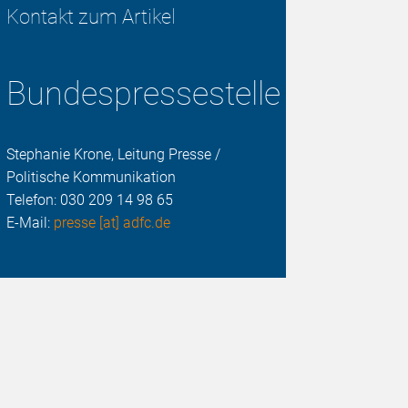
Kontakt zum Artikel
Bundespressestelle
Stephanie Krone, Leitung Presse /
Politische Kommunikation
Telefon:
030 209 14 98 65
E-Mail:
presse [at] adfc.de