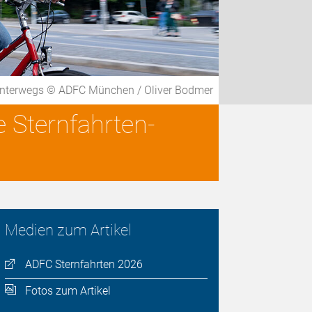
unterwegs © ADFC München / Oliver Bodmer
e Sternfahrten-
Medien zum Artikel
ADFC Sternfahrten 2026
Fotos zum Artikel