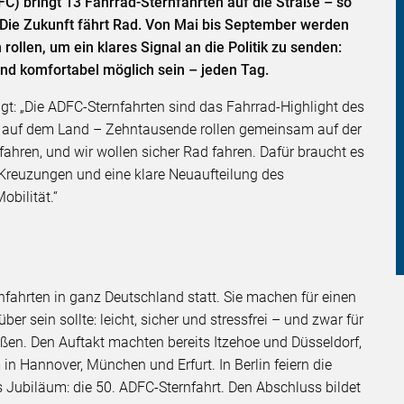
C) bringt 13 Fahrrad-Sternfahrten auf die Straße – so
 Die Zukunft fährt Rad. Von Mai bis September werden
llen, um ein klares Signal an die Politik zu senden:
nd komfortabel möglich sein – jeden Tag.
gt: „Die ADFC-Sternfahrten sind das Fahrrad-Highlight des
der auf dem Land – Zehntausende rollen gemeinsam auf der
ahren, und wir wollen sicher Rad fahren. Dafür braucht es
Kreuzungen und eine klare Neuaufteilung des
bilität.“
fahrten in ganz Deutschland statt. Sie machen für einen
er sein sollte: leicht, sicher und stressfrei – und zwar für
ßen. Den Auftakt machten bereits Itzehoe und Düsseldorf,
 in Hannover, München und Erfurt. In Berlin feiern die
Jubiläum: die 50. ADFC-Sternfahrt. Den Abschluss bildet