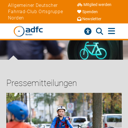
Mitglied werden
Allgemeiner Deutscher
Fahrrad-Club Ortsgruppe
Spenden
Norden
Newsletter
Pressemitteilungen