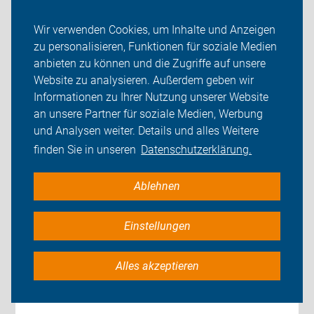
Wir verwenden Cookies, um Inhalte und Anzeigen
zu personalisieren, Funktionen für soziale Medien
anbieten zu können und die Zugriffe auf unsere
Website zu analysieren. Außerdem geben wir
Informationen zu Ihrer Nutzung unserer Website
Verkehrsgerichtstag: ADFC für
an unsere Partner für soziale Medien, Werbung
und Analysen weiter. Details und alles Weitere
Qualitätsradwege und neuen
finden Sie in unseren
Datenschutzerklärung.
Alkoholgrenzwert
Ablehnen
Nr. 02/26, 22. Januar 2026
Einstellungen
Zum Verkehrsgerichtstag in Goslar fordert der ADFC
den Ausbau sicherer Radwegenetze und empfiehlt
Alles akzeptieren
zusätzlich einen Alkoholgrenzwert für Rad- und
Pedelecfahrende.