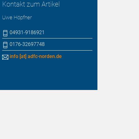
Kontakt zum Artikel
Uwe Höpfner
04931-9186921
0176-32697748
info [at] adfc-norden.de