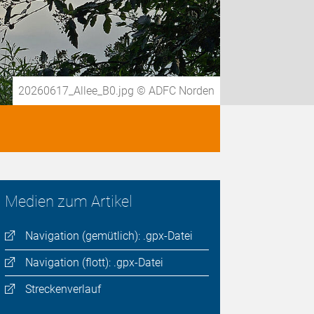
20260617_Allee_B0.jpg © ADFC Norden
Medien zum Artikel
Navigation (gemütlich): .gpx-Datei
Navigation (flott): .gpx-Datei
Streckenverlauf