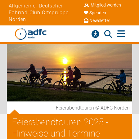
Mitglied werden
Allgemeiner Deutscher
Fahrrad-Club Ortsgruppe
Spenden
Norden
Newsletter
Feierabendtouren © ADFC Norden
Feierabendtouren 2025 -
Hinweise und Termine