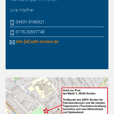
Uwe Höpfner
04931-9186921
0176-32697748
info [at] adfc-norden.de