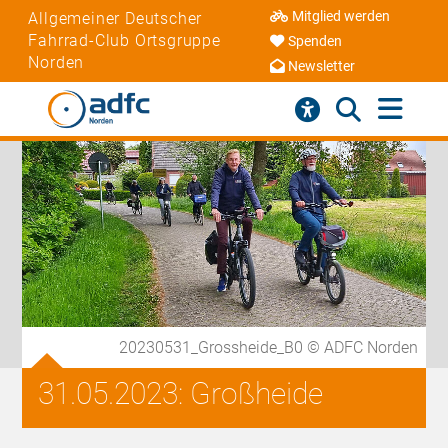
Mitglied werden
Allgemeiner Deutscher
Fahrrad-Club Ortsgruppe
Spenden
Norden
Newsletter
20230531_Grossheide_B0 © ADFC Norden
31.05.2023: Großheide