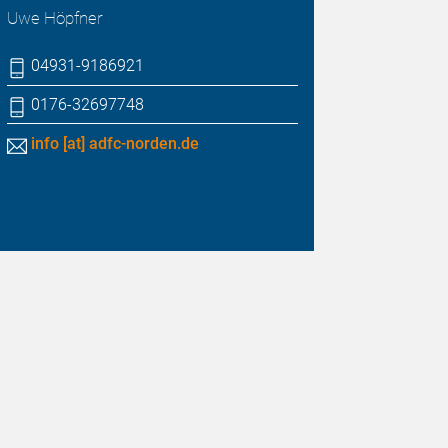
Uwe Höpfner
04931-9186921
0176-32697748
info [at] adfc-norden.de