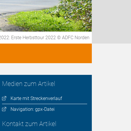
2022: Erste Herbsttour 2022 © ADFC Norden
Medien zum Artikel
Karte mit Streckenverlauf
Navigation: gpx-Datei
Kontakt zum Artikel