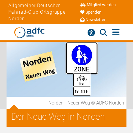
Mitglied werden
Allgemeiner Deutscher
Fahrrad-Club Ortsgruppe
Spenden
Norden
Newsletter
Norden - Neuer Weg © ADFC Norden
Der Neue Weg in Norden