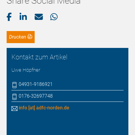
Share Social Media
Drucken
Kontakt zum Artikel
Uwe Höpfner
04931-9186921
0176-32697748
info [at] adfc-norden.de