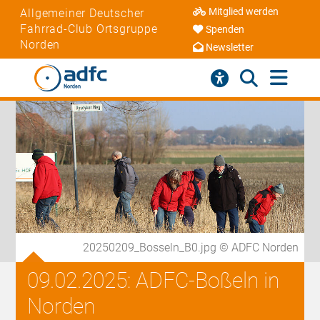
Mitglied werden
Allgemeiner Deutscher
Fahrrad-Club Ortsgruppe
Spenden
Norden
Newsletter
20250209_Bosseln_B0.jpg © ADFC Norden
09.02.2025: ADFC-Boßeln in
Norden