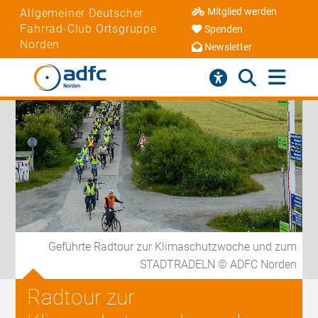
Mitglied werden
Allgemeiner Deutscher
Fahrrad-Club Ortsgruppe
Spenden
Norden
Newsletter
Geführte Radtour zur Klimaschutzwoche und zum
STADTRADELN © ADFC Norden
Radtour zur